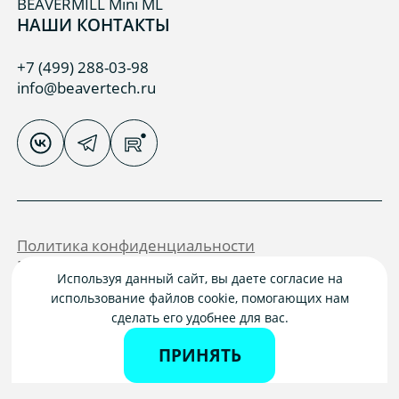
BEAVERMILL Mini ML
НАШИ КОНТАКТЫ
+7 (499) 288-03-98
info@beavertech.ru
Политика конфиденциальности
Пользовательское соглашение
Используя данный сайт, вы даете согласие на
2026 ООО «БИВЕР ТЕХ»
использование файлов cookie, помогающих нам
© Все права защищены.
сделать его удобнее для вас.
Не является публичной офертой.
Производитель оставляет за собой право
ПРИНЯТЬ
вносить изменения в конструкцию,
характеристики, комплектацию и внешний вид