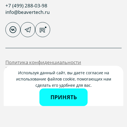
+7 (499) 288-03-98
info@beavertech.ru
Политика конфиденциальности
Пользовательское соглашение
Используя данный сайт, вы даете согласие на
2026 ООО «БИВЕР ТЕХ»
использование файлов cookie, помогающих нам
© Все права защищены.
сделать его удобнее для вас.
Не является публичной офертой.
Производитель оставляет за собой право
ПРИНЯТЬ
вносить изменения в конструкцию,
характеристики, комплектацию и внешний вид
продукта. Актуальную информацию уточняйте
на момент заказа.